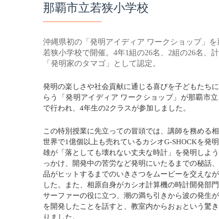
那覇市立若狭小学校
沖縄県初の「発明アイディア ワークショップ」を
若狭小学校で開催。4年1組の26名、2組の26名、計
「発明家のタマゴ」として認定。
発明の楽しさや社会貢献に通じる喜びを子どもたち
らう「発明アイディア ワークショップ」が那覇市
で行われ、4年生の2クラスが参加しました。
この特別授業に先立っての冒頭では、講師を務める
世界で1億個以上も売れているカシオG-SHOCKを発
雄が「落としても壊れない丈夫な時計」を発明しよ
っかけ、開発中の苦労など発明にいたるまでの秘話
品がヒットするまでのいきさつをムービーを交えな
した。また、相原自身がカシオ計算機の時計開発部
サーファーの役に立つ、潮の満ち引きから波の発生
を開発したことを話すと、教室内からおぉという驚
りました。