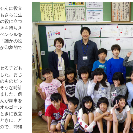
ゃんに役立
情もさらに生
かの役に立つ
ときを待ちき
ーペンシルを
が「誰かの役
姿が印象的で
させる子ども
ました。おじ
めのものだっ
ちそうな時計
きました。例
さんが家事を
、オルゴール
るときに役立
いときに、ど
もので、沖縄