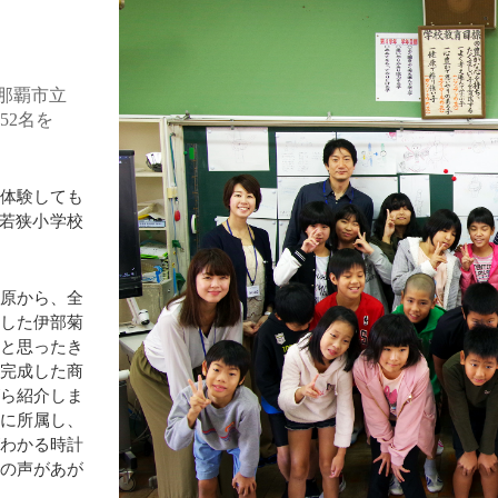
那覇市立
52名を
に体験しても
立若狭小学校
相原から、全
明した伊部菊
うと思ったき
、完成した商
がら紹介しま
門に所属し、
がわかる時計
きの声があが