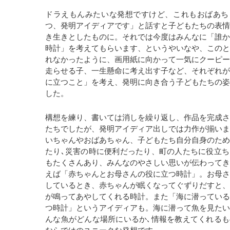
ドラえもんみたいな発想ですけど、これもおばあち
つ、発明アイディアです」と話すと子どもたちの表
き生きとしたものに。それでは今度はみんなに「誰
時計」を考えてもらいます、というやいなや、この
れなかったように、画用紙に向かって一気にクーピ
走らせる子、一生懸命に考え出す子など、それぞれ
に立つこと」を考え、発明に向き合う子どもたちの
した。
構想を練り、書いては消しを繰り返し、作品を完成
たちでしたが、発明アイディア出しでは力作が揃い
いちゃんやおばあちゃん、子どもたち自分自身のた
たり､災害の時に便利だったり、町の人たちに役立
もたくさんあり、みんなのやさしい思いが伝わって
えば「赤ちゃんとお母さんの役に立つ時計」。お母
しているとき、赤ちゃんが眠くなってぐずりだすと
が鳴ってあやしてくれる時計。また「海に潜ってい
つ時計」というアイディアも。海に潜って魚を見た
んな魚がどんな場所にいるか､情報を教えてくれる